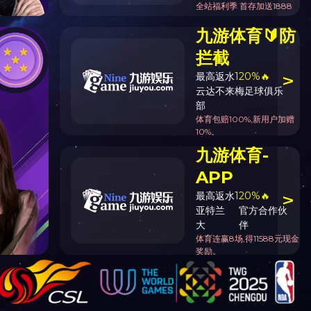
来源： 安博官方网站_安博anbo(中国)
4月18日~2018年5月18日调试完毕。