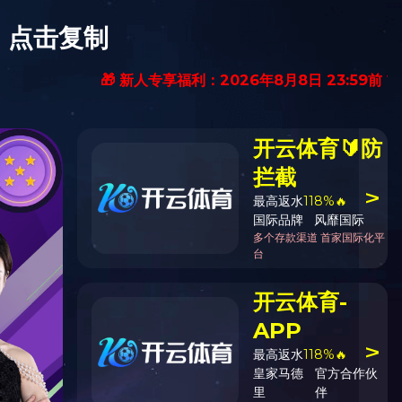
站_安博anbo(中国)
留言建议
容
公示