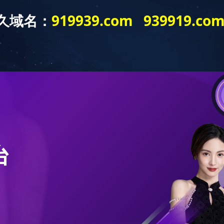
企业文化
生产管理
安全环保
安博官方网
：
>>
>>
>>
浏览详细内
安博官方网站_安博anbo(中国)
安全环保
节能
5#环境保护设施调试