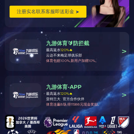
程中驾驶员检查好后门、侧
（责任人：周志丹、生志勇。
5、检查灰库、渣仓除
新生。完成时间：9月30日）
6、加强生产工艺设备、废
备，待检修完毕后共同投入
（责任人：季佩生。完成时间
所有整治项目确保在10月底
安博官方
201