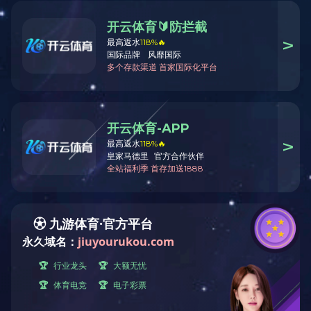
泰州市环保局医药高新区分
为落实《江苏省颗粒物无组
落实具体的整治方案、措施
具体的整治方案如下：
1、码头装卸管理：规范管
内，中途不得有遗洒。（责任
2、完善储煤场的封闭，对
投运。
（责任人：季佩生，褚新生。
3、检查输煤皮带及栈桥、转
（责任人：季佩生，褚新生。
4、厂区道路的每天清扫、