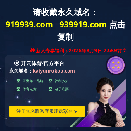
网站首页
关于金泰
新闻中心
企业
安博官方网站_安博
您现在的位置：
安博官
anbo(中国)
ABOUT US