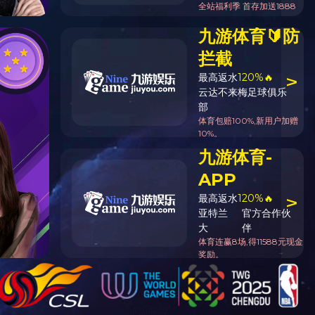
来源： 安博官方网站_安博anbo(中国)
绿色环保、高新技术型民营股份制企业，公司成立于2002年，占
医药高新区（高港区）提供安全、稳定、优质的热能和电力供应，为
化产业布局，打造“双擎驱动、两翼齐飞”的发展模式。
锅炉，配置1×CN18MW抽凝+1×CB18MW抽背+1×B20MW背
司供热管线主管网长达35KM，为中海油集团、扬子江药业集团、华
）内重要的热源点。
NOx、SO2、颗粒物实际排放浓度远低于行业超低排放标准
低排放验收，为改善大气环境，助力区域生态文明建设做出积极努力。