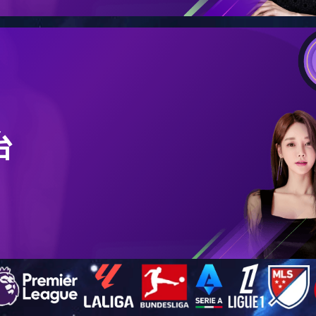
发布时间： 2021-05-10 16:15:10 被阅览数： 5571 次 
nbo(中国)位于泰州医药高新区（高港区）滨江工业园内，是一家现代化
工300余人。公司主营供热、发电业务，绿色建材产品的生产与销售。为
、环保板材产品。经过20年稳步发展，公司目前已形成“热电+建材”多元
集中供热，目前配套建设有：2×220t/h+1×300t/h高温高压循环流化床
热能力最高可达500t/h，全年供热量200万t，上网电量2亿千瓦时。公
等90余家热用户提供了连续、稳定、可靠的热源，是医药高新区（高港区
无锡华光锅炉厂进行深度合作，投资上亿元对锅炉进行节能减排改造，目前
m3，SO2＜35mg/Nm3，颗粒物＜10mg/Nm3），正式通过了国家超
anbo(中国)