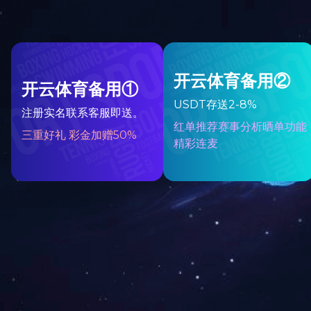
公司引进行业先进生
推进中。两条生产线完
目前公司已获得中国
系认证证书，是江苏
三、研发创新与可持
公司与国内浙江大学
心》，投资1000
用，10多项研发创
公司坚持绿色、环保
与设备改造，生产线
景。
四、未来发展
公司将继续秉承“安
入，提高生产系统安全
建立企业品牌与核心