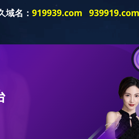
企业文化
生产管理
安全环保
安博官方网
：
>>
>>
>>
浏览详细
安博官方网站_安博anbo(中国)
关于金泰
企业介绍
企业介绍