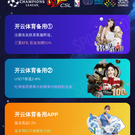
2、深化能源管理体制改革
新型工业化。
3、全面落实税收法定原则
得、财产所得税收政策，实
全会提出的这些大政方略，
通过学习，提高了部门内部政
则”等全会重大战略部署，做
强财务管理和审计工作，紧
公司一定能够在新时代背景