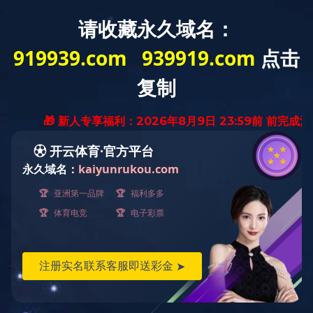
网站首页
关于金泰
新闻中心
企业
安博官方网站_安博
您现在的位置：
安博官
anbo(中国)
ABOUT US