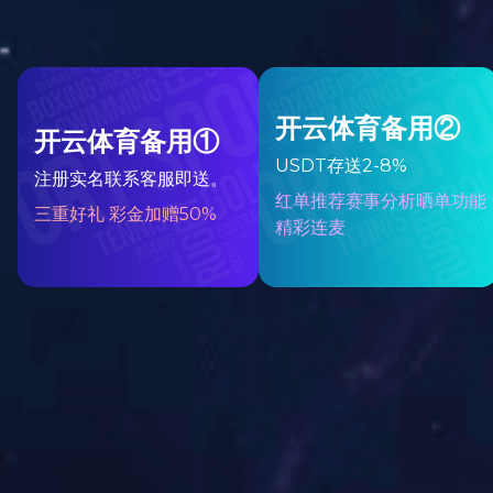
2026年1月23日
堂，工会主席周志丹
14:00，大会在雄
越”的核心价值观，在
形势新任务，需系统
随后，经集团执行总经
出，公司通过健全管理
化管理基础，围绕坚守
险管控。
14:30，全体职
会议还对2025年年
15:00，大会正式