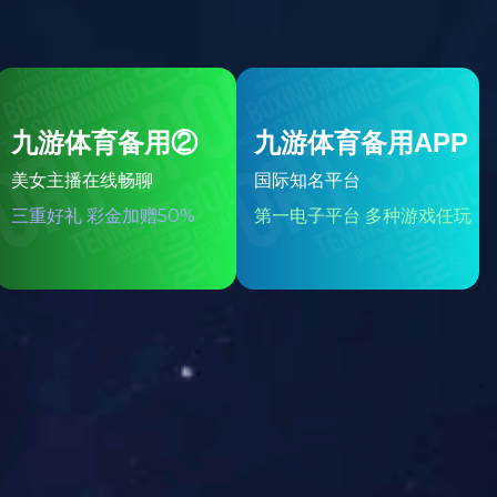
开。来自热电事业部、集团职能部门及各子公司的95名职工代表齐聚一
以《金泰忠诚准则》为行动纲领，深入践行“正道、凝聚、创新、卓
内部管理等主要指标全面达成，成果来之不易。面对2026年新
主席周志丹作2025年度工作报告及2026年工作部署。报告指
故”；2026年将重点推进双重预防机制深化应用，夯实环保精细
化、实施人才强企战略四大任务，全力推进重点项目落地和审计风
并达成共识，最终以全票通过的方式审议通过了会议报告。同时，
名单，涵盖热电事业部、集团各部门及下属子公司。先进代表作交流