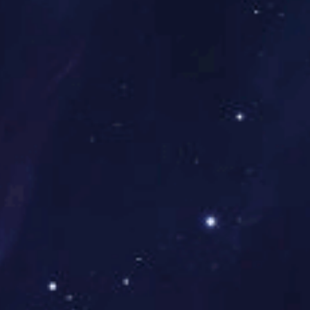
获奖单位和个人颁发荣誉证书及奖金。
部执行总经理季佩生、建材子公司总经理张伟、鼎信检测子公司董事长周叶
一步明确年度经营指标与合规管理要求，体现责任共担、使命必达的决心
结讲话。他充分肯定公司2025年在生产经营、安全环保、员工关怀等方
统一、攻坚上百分之百落实、行动上百分之百投入。他特别指出：“金泰是
泰人要与公司同心同行，在攻坚克难中实现个人成长与企业发展的双赢。”
开，标志着公司正式吹响2026年高质量发展攻坚号角。全体金泰人将以
，为打造行业标杆企业、实现“百年金泰”愿景不懈奋斗！