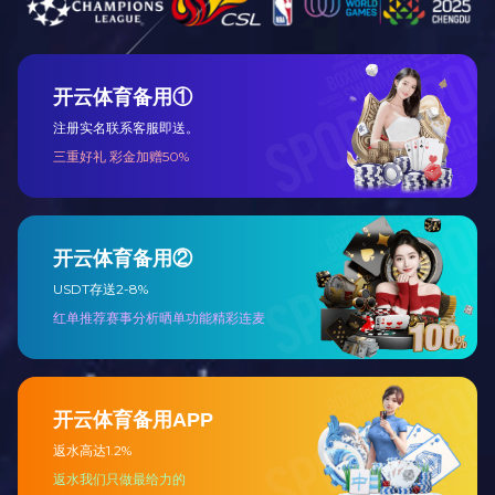
“创新篇”以沉浸式体验
民族风与现代舞的碰撞点燃