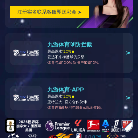
“传承篇”通过多元艺术
贡献；建材子公司带来的舞
暖力量，热电事业部代表合唱